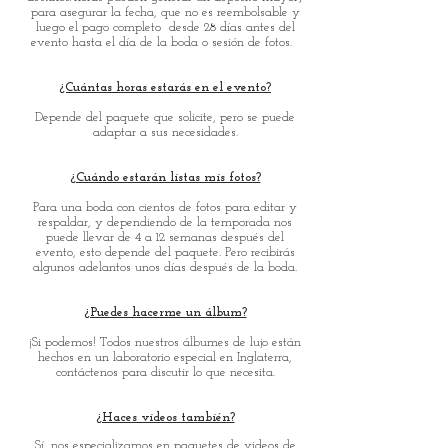
para asegurar la fecha, que no es reembolsable y
luego el pago completo
desde 28 días antes del
evento hasta el día de la boda o sesión de fotos.
¿Cuántas horas estarás en el evento?
Depende del paquete que solicite, pero se puede
adaptar a sus necesidades.
¿Cuándo estarán listas mis fotos?
Para una boda con cientos de fotos para editar y
respaldar, y dependiendo de la temporada nos
puede llevar de 4 a 12 semanas después del
evento, esto depende del paquete. Pero recibirás
algunos adelantos unos días después de la boda.
¿Puedes hacerme un álbum?
¡Si podemos! Todos nuestros álbumes de lujo están
hechos en un laboratorio especial en Inglaterra,
contáctenos para discutir lo que necesita.
¿Haces videos también?
Sí, nos especializamos en paquetes de videos de