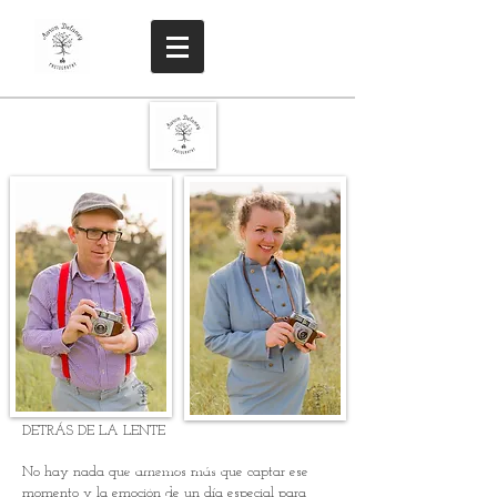
DETRÁS DE LA LENTE
Aarón y Tamim
Delaney
No hay nada que amemos más que captar ese
FOTOGRAFÍA
momento y la emoción de un día especial para