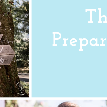
Th
Prepar