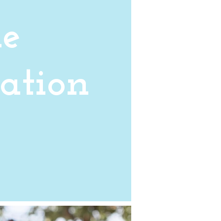
e
ation