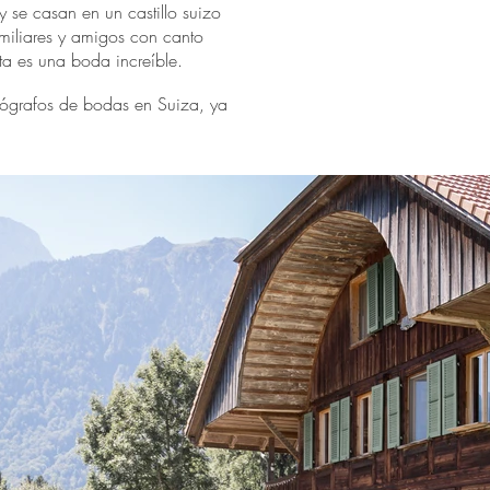
y se casan en un castillo suizo
amiliares y amigos con canto
a es una boda increíble.
otógrafos de bodas en Suiza, ya